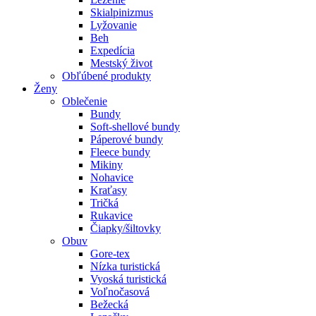
Skialpinizmus
Lyžovanie
Beh
Expedícia
Mestský život
Obľúbené produkty
Ženy
Oblečenie
Bundy
Soft-shellové bundy
Páperové bundy
Fleece bundy
Mikiny
Nohavice
Kraťasy
Tričká
Rukavice
Čiapky/šiltovky
Obuv
Gore-tex
Nízka turistická
Vyoská turistická
Voľnočasová
Bežecká