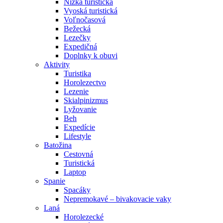
Nízka turistická
Vyoská turistická
Voľnočasová
Bežecká
Lezečky
Expedičná
Doplnky k obuvi
Aktivity
Turistika
Horolezectvo
Lezenie
Skialpinizmus
Lyžovanie
Beh
Expedície
Lifestyle
Batožina
Cestovná
Turistická
Laptop
Spanie
Spacáky
Nepremokavé – bivakovacie vaky
Laná
Horolezecké