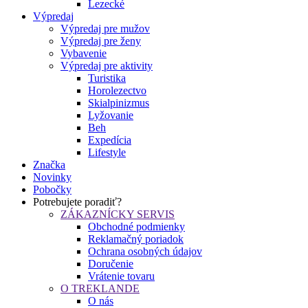
Lezecké
Výpredaj
Výpredaj pre mužov
Výpredaj pre ženy
Vybavenie
Výpredaj pre aktivity
Turistika
Horolezectvo
Skialpinizmus
Lyžovanie
Beh
Expedícia
Lifestyle
Značka
Novinky
Pobočky
Potrebujete poradiť?
ZÁKAZNÍCKY SERVIS
Obchodné podmienky
Reklamačný poriadok
Ochrana osobných údajov
Doručenie
Vrátenie tovaru
O TREKLANDE
O nás