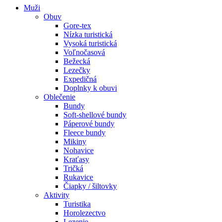
Muži
Obuv
Gore-tex
Nízka turistická
Vysoká turistická
Voľnočasová
Bežecká
Lezečky
Expedičná
Doplnky k obuvi
Oblečenie
Bundy
Soft-shellové bundy
Páperové bundy
Fleece bundy
Mikiny
Nohavice
Kraťasy
Tričká
Rukavice
Čiapky / šiltovky
Aktivity
Turistika
Horolezectvo
Lezenie