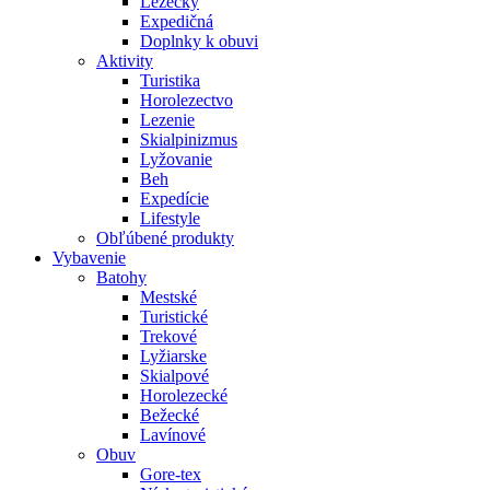
Lezečky
Expedičná
Doplnky k obuvi
Aktivity
Turistika
Horolezectvo
Lezenie
Skialpinizmus
Lyžovanie
Beh
Expedície
Lifestyle
Obľúbené produkty
Vybavenie
Batohy
Mestské
Turistické
Trekové
Lyžiarske
Skialpové
Horolezecké
Bežecké
Lavínové
Obuv
Gore-tex