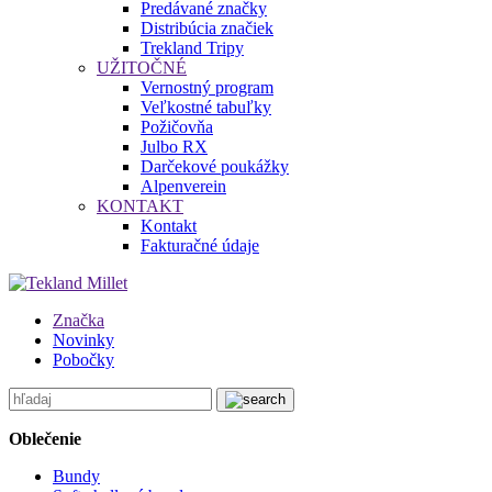
Predávané značky
Distribúcia značiek
Trekland Tripy
UŽITOČNÉ
Vernostný program
Veľkostné tabuľky
Požičovňa
Julbo RX
Darčekové poukážky
Alpenverein
KONTAKT
Kontakt
Fakturačné údaje
Značka
Novinky
Pobočky
Oblečenie
Bundy