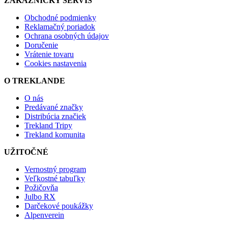
ZÁKAZNÍCKY SERVIS
Obchodné podmienky
Reklamačný poriadok
Ochrana osobných údajov
Doručenie
Vrátenie tovaru
Cookies nastavenia
O TREKLANDE
O nás
Predávané značky
Distribúcia značiek
Trekland Tripy
Trekland komunita
UŽITOČNÉ
Vernostný program
Veľkostné tabuľky
Požičovňa
Julbo RX
Darčekové poukážky
Alpenverein