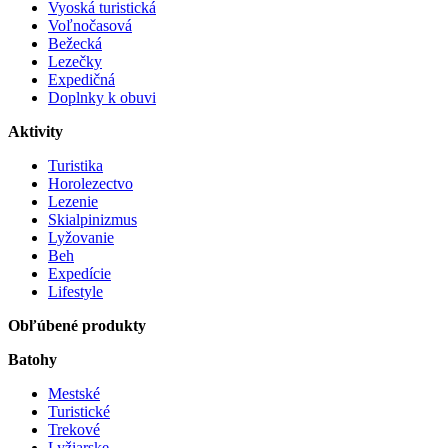
Vyoská turistická
Voľnočasová
Bežecká
Lezečky
Expedičná
Doplnky k obuvi
Aktivity
Turistika
Horolezectvo
Lezenie
Skialpinizmus
Lyžovanie
Beh
Expedície
Lifestyle
Obľúbené produkty
Batohy
Mestské
Turistické
Trekové
Lyžiarske