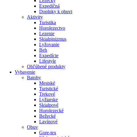
Lezečky
Expedičná
Doplnky k obuvi
Aktivity
Turistika
Horolezectvo
Lezenie
Skialpinizmus
Lyžovanie
Beh
Expedície
Lifestyle
Obľúbené produkty
Vybavenie
Batohy
Mestské
Turistické
Trekové
Lyžiarske
Skialpové
Horolezecké
Bežecké
Lavínové
Obuv
Gore-tex