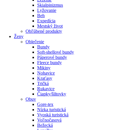
Skialpinizmus
Lyžovanie
Beh
Expedícia
Mestský život
Obľúbené produkty
Ženy
Oblečenie
Bundy
Soft-shellové bundy
Páperové bundy
Fleece bundy
Mikiny
Nohavice
Kraťasy
Tričká
Rukavice
Čiapky/šiltovky
Obuv
Gore-tex
Nízka turistická
Vyoská turistická
Voľnočasová
Bežecká