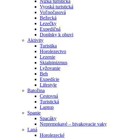
Nízka turistická
Vyoská turistická
Voľnočasová
Bežecká
Lezečky
Expedičná
Doplnky k obuvi
Aktivity
Turistika
Horolezectvo
Lezenie
Skialpinizmus
Lyžovanie
Beh
Expedície
Lifestyle
Batožina
Cestovná
Turistická
Laptop
Spanie
Spacáky
Nepremokavé – bivakovacie vaky
Laná
Horolezecké