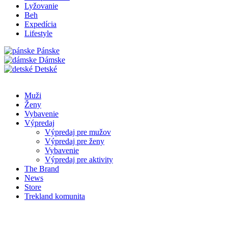
Lyžovanie
Beh
Expedícia
Lifestyle
Pánske
Dámske
Detské
Muži
Ženy
Vybavenie
Výpredaj
Výpredaj pre mužov
Výpredaj pre ženy
Vybavenie
Výpredaj pre aktivity
The Brand
News
Store
Trekland komunita