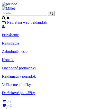
Návrat na web trekland.sk
Prihlásenie
Registrácia
Zabudnuté heslo
Kontakt
Obchodné podmienky
Reklamačný poriadok
Veľkostné tabuľky
Darčekové poukážky
0
€
0
€