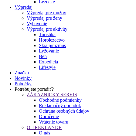
Lezecké
Výpredaj
Výpredaj pre mužov
Výpredaj pre ženy
Vybavenie
Výpredaj pre aktivity
Turistika
Horolezectvo
Skialpinizmus
Lyžovanie
Beh
Expedícia
Lifestyle
Značka
Novinky
Pobočky
Potrebujete poradiť?
ZÁKAZNÍCKY SERVIS
Obchodné podmienky
Reklamačný poriadok
Ochrana osobných údajov
Doručenie
Vrátenie tovaru
O TREKLANDE
O nás