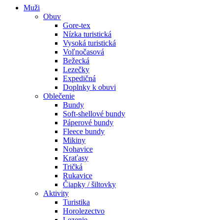
Muži
Obuv
Gore-tex
Nízka turistická
Vysoká turistická
Voľnočasová
Bežecká
Lezečky
Expedičná
Doplnky k obuvi
Oblečenie
Bundy
Soft-shellové bundy
Páperové bundy
Fleece bundy
Mikiny
Nohavice
Kraťasy
Tričká
Rukavice
Čiapky / šiltovky
Aktivity
Turistika
Horolezectvo
Lezenie