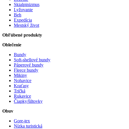
Skialpinizmus
Lyžovanie
Beh
Expedícia
Mestský život
Obľúbené produkty
Oblečenie
Bundy
Soft-shellové bundy
Páperové bundy
Fleece bundy
Mikiny
Nohavice
Kraťasy
Tričká
Rukavice
Čiapky/šiltovky
Obuv
Gore-tex
Nízka turistická