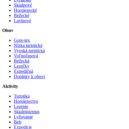
Skialpové
Horolezecké
Bežecké
Lavínové
Obuv
Gore-tex
Nízka turistická
Vyoská turistická
Voľnočasová
Bežecká
Lezečky
Expedičná
Doplnky k obuvi
Aktivity
Turistika
Horolezectvo
Lezenie
Skialpinizmus
Lyžovanie
Beh
Expedície