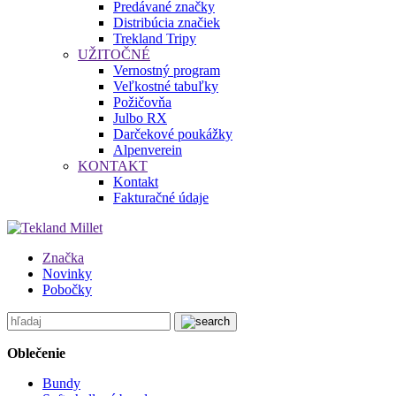
Predávané značky
Distribúcia značiek
Trekland Tripy
UŽITOČNÉ
Vernostný program
Veľkostné tabuľky
Požičovňa
Julbo RX
Darčekové poukážky
Alpenverein
KONTAKT
Kontakt
Fakturačné údaje
Značka
Novinky
Pobočky
Oblečenie
Bundy