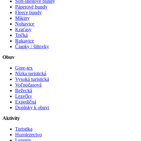
Soft-shellové bundy
Páperové bundy
Fleece bundy
Mikiny
Nohavice
Kraťasy
Tričká
Rukavice
Čiapky / šiltovky
Obuv
Gore-tex
Nízka turistická
Vysoká turistická
Voľnočasová
Bežecká
Lezečky
Expedičná
Doplnky k obuvi
Aktivity
Turistika
Horolezectvo
Lezenie